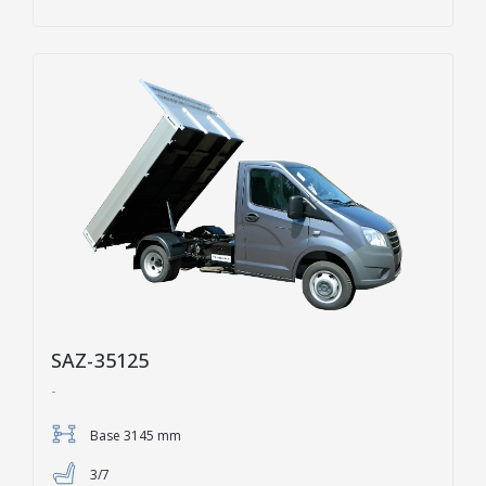
SAZ-35125
-
Base 3145 mm
3/7