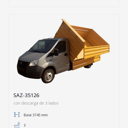
SAZ-35126
con descarga de 3 lados
Base 3745 mm
3