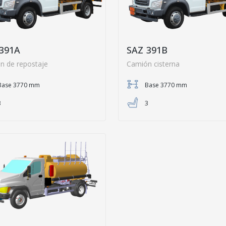
391A
SAZ 391B
n de repostaje
Camión cisterna
Base 3770 mm
Base 3770 mm
3
3