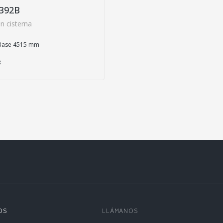
392B
n cisterna
Base 4515 mm
3
OS
LLÁMANOS