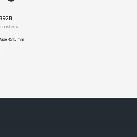
392B
n cisterna
Base 4515 mm
3