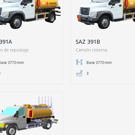
391A
SAZ 391B
n de repostaje
Camión cisterna
Base 3770 mm
Base 3770 mm
3
3