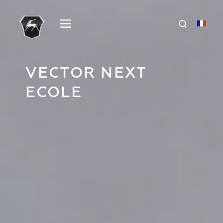
VECTOR NEXT
ECOLE