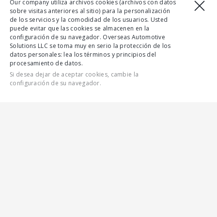
Our company utiliza archivos cookies (archivos con datos
sobre visitas anteriores al sitio) para la personalización
de los servicios y la comodidad de los usuarios. Usted
puede evitar que las cookies se almacenen en la
configuración de su navegador. Overseas Automotive
Solutions LLC se toma muy en serio la protección de los
datos personales: lea los términos y principios del
procesamiento de datos.
Si desea dejar de aceptar cookies, cambie la
configuración de su navegador.
CONTÁCTENOS
CARACTERÍSTICAS
TODAS LAS CARACTERÍSTICAS
GALERÍA
CLASE EXTRA LARGA