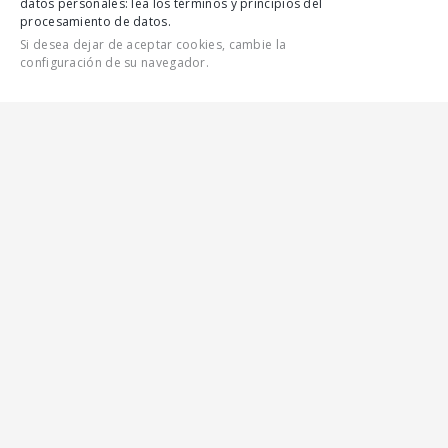
datos personales: lea los términos y principios del
procesamiento de datos.
Si desea dejar de aceptar cookies, cambie la
configuración de su navegador.
CONTÁCTENOS
CARACTERÍSTICAS
TODAS LAS CARACTERÍSTICAS
GALERÍA
AUTOBÚS DE CLASE
PEQUEÑA PARA
EL SERVICIO SUBURBANO